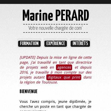
Marine PERARD
Votre nouvelle chargée de com'
FORMATION
EXPÉRIENCE
INTÉRÊTS
[UPDATE] Depuis la mise en ligne de cette
page, j'ai travaillé en tant que directrice
de projets web en
agences
et depuis
2016, je travaille à mon compte sur des
projets autant
digitaux que print
dans
la région de Toulouse.
BIENVENUE
Vous l'avez compris, jeune diplômée, je
cherche un poste en tant que chargée de